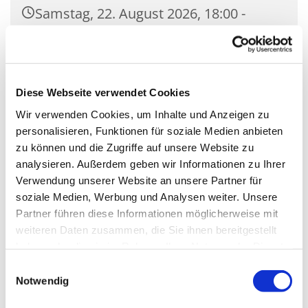
Samstag, 22. August 2026, 18:00 -
18:30 Uhr
Kirche Mariä Unbefleckte
Empfängnis, Wasserstr. 7, 15806
Diese Webseite verwendet Cookies
Zossen
Wir verwenden Cookies, um Inhalte und Anzeigen zu
personalisieren, Funktionen für soziale Medien anbieten
zu können und die Zugriffe auf unsere Website zu
analysieren. Außerdem geben wir Informationen zu Ihrer
Verwendung unserer Website an unsere Partner für
soziale Medien, Werbung und Analysen weiter. Unsere
Partner führen diese Informationen möglicherweise mit
weiteren Daten zusammen, die Sie ihnen bereitgestellt
haben oder die sie im Rahmen Ihrer Nutzung der Dienste
gesammelt haben.
Einwilligungsauswahl
Notwendig