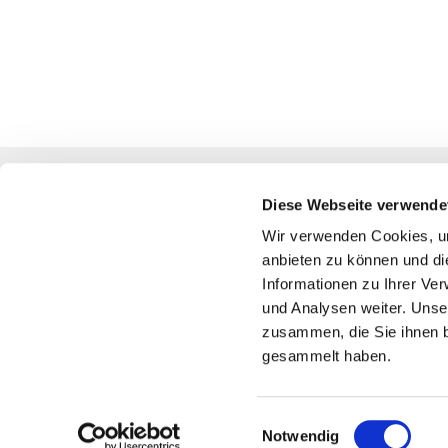
Diese Webseite verwende
Katholische Kirchengemeinde
Wir verwenden Cookies, um
anbieten zu können und di
Pfarrei St. Benedikt Teltow-Fläming
Informationen zu Ihrer Ve
und Analysen weiter. Unse
zusammen, die Sie ihnen b
gesammelt haben.
Einwilligungsauswahl
Notwendig