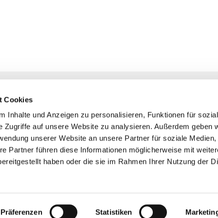
NAVIGATION
KONTAKT
t Cookies
Gottesdienste
+ Priesternotru
 Inhalte und Anzeigen zu personalisieren, Funktionen für sozia
Veranstaltungen
Pfarrbüro
e Zugriffe auf unsere Website zu analysieren. Außerdem geben w
Prävention
rwendung unserer Website an unsere Partner für soziale Medien
Webmasterte
re Partner führen diese Informationen möglicherweise mit weite
Redaktionstea
ereitgestellt haben oder die sie im Rahmen Ihrer Nutzung der D
ChurchDesk-Login
Präferenzen
Statistiken
Marketin