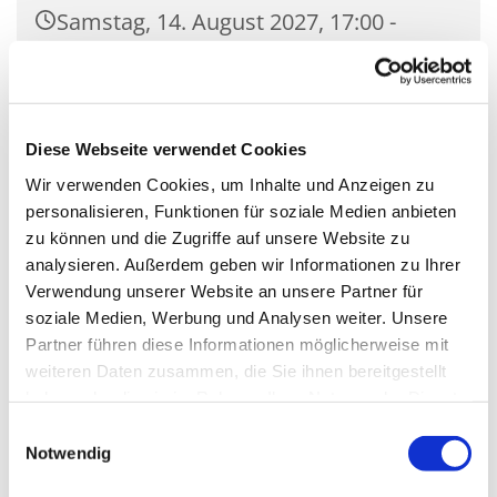
Samstag, 14. August 2027, 17:00 -
17:30 Uhr
Kirche Mariä Unbefleckte
Empfängnis, Wasserstr. 7, 15806
Diese Webseite verwendet Cookies
Zossen
Wir verwenden Cookies, um Inhalte und Anzeigen zu
personalisieren, Funktionen für soziale Medien anbieten
zu können und die Zugriffe auf unsere Website zu
analysieren. Außerdem geben wir Informationen zu Ihrer
Verwendung unserer Website an unsere Partner für
soziale Medien, Werbung und Analysen weiter. Unsere
Partner führen diese Informationen möglicherweise mit
weiteren Daten zusammen, die Sie ihnen bereitgestellt
haben oder die sie im Rahmen Ihrer Nutzung der Dienste
gesammelt haben.
Einwilligungsauswahl
Notwendig