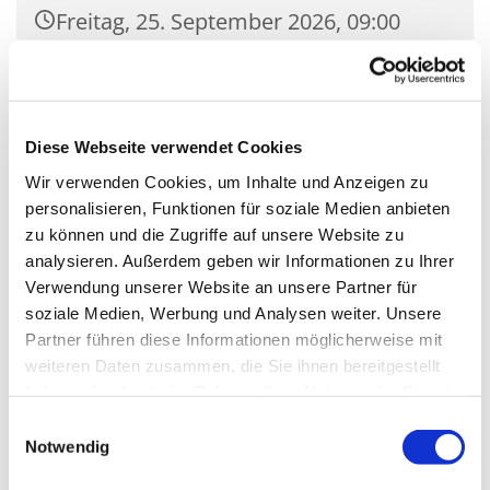
Freitag, 25. September 2026, 09:00
Uhr
Kirche Mariä Unbefleckte
Empfängnis, Wasserstr. 7, 15806
Diese Webseite verwendet Cookies
Zossen
Wir verwenden Cookies, um Inhalte und Anzeigen zu
personalisieren, Funktionen für soziale Medien anbieten
zu können und die Zugriffe auf unsere Website zu
analysieren. Außerdem geben wir Informationen zu Ihrer
Verwendung unserer Website an unsere Partner für
soziale Medien, Werbung und Analysen weiter. Unsere
Partner führen diese Informationen möglicherweise mit
weiteren Daten zusammen, die Sie ihnen bereitgestellt
haben oder die sie im Rahmen Ihrer Nutzung der Dienste
gesammelt haben.
Einwilligungsauswahl
Notwendig