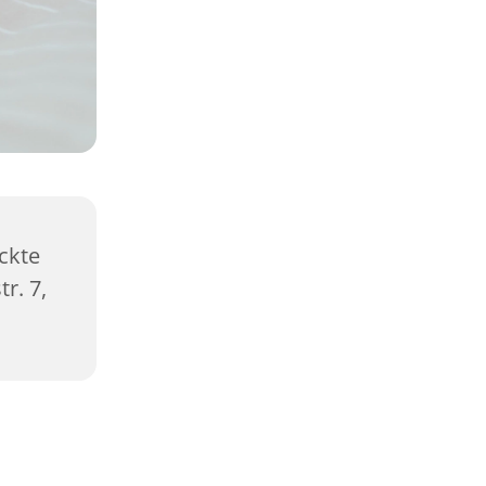
ckte
r. 7,