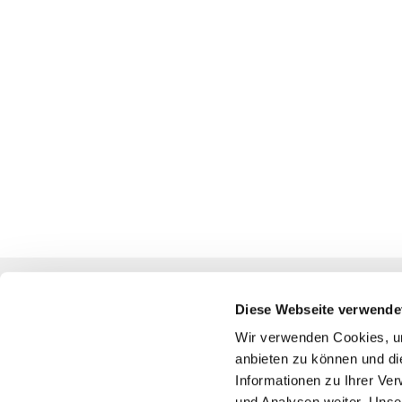
Diese Webseite verwende
Katholische Kirchengemeinde
Wir verwenden Cookies, um
anbieten zu können und di
Pfarrei St. Benedikt Teltow-Fläming
Informationen zu Ihrer Ve
und Analysen weiter. Unse