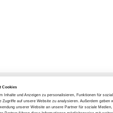
NAVIGATION
KONTAKT
t Cookies
Gottesdienste
+ Priesternotru
 Inhalte und Anzeigen zu personalisieren, Funktionen für sozia
Veranstaltungen
Pfarrbüro
e Zugriffe auf unsere Website zu analysieren. Außerdem geben w
Prävention
rwendung unserer Website an unsere Partner für soziale Medien
Webmasterte
re Partner führen diese Informationen möglicherweise mit weite