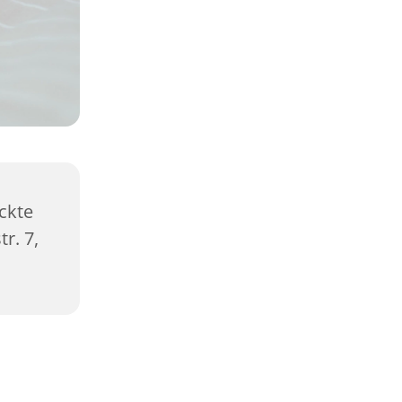
ckte
r. 7,