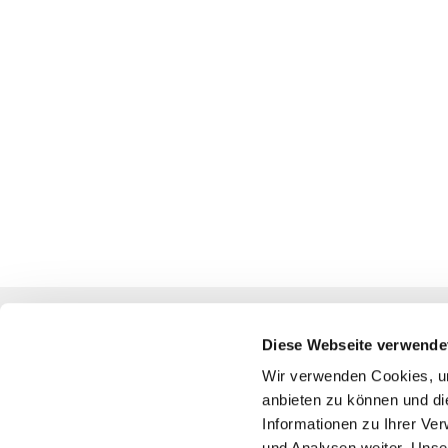
Diese Webseite verwende
Katholische Kirchengemeinde
Wir verwenden Cookies, um
anbieten zu können und di
Pfarrei St. Benedikt Teltow-Fläming
Informationen zu Ihrer Ve
und Analysen weiter. Unse