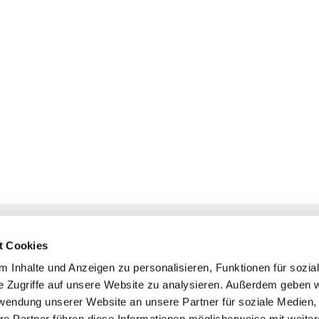
NAVIGATION
KONTAKT
t Cookies
Gottesdienste
+ Priesternotru
 Inhalte und Anzeigen zu personalisieren, Funktionen für sozia
Veranstaltungen
Pfarrbüro
e Zugriffe auf unsere Website zu analysieren. Außerdem geben w
Prävention
rwendung unserer Website an unsere Partner für soziale Medien
Webmasterte
re Partner führen diese Informationen möglicherweise mit weite