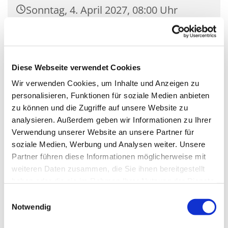
Sonntag, 4. April 2027, 08:00 Uhr
Kirche St. Albertus Magnus,
Puschkinstr. 3, 15834 Rangsdorf
Diese Webseite verwendet Cookies
Pfarrer Gwizdala
Wir verwenden Cookies, um Inhalte und Anzeigen zu
personalisieren, Funktionen für soziale Medien anbieten
zu können und die Zugriffe auf unsere Website zu
analysieren. Außerdem geben wir Informationen zu Ihrer
Verwendung unserer Website an unsere Partner für
soziale Medien, Werbung und Analysen weiter. Unsere
Partner führen diese Informationen möglicherweise mit
weiteren Daten zusammen, die Sie ihnen bereitgestellt
haben oder die sie im Rahmen Ihrer Nutzung der Dienste
gesammelt haben.
Einwilligungsauswahl
Notwendig