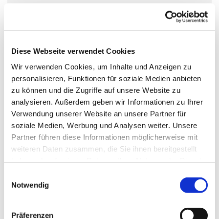
Mittwoch, 25. August 2027, 17:15 Uhr
Unterrichtsraum Pfarrhaus St. Pius X.,
Siethener Str. 11, 14974 Ludwigsfelde
Diese Webseite verwendet Cookies
Wir verwenden Cookies, um Inhalte und Anzeigen zu
personalisieren, Funktionen für soziale Medien anbieten
zu können und die Zugriffe auf unsere Website zu
analysieren. Außerdem geben wir Informationen zu Ihrer
Verwendung unserer Website an unsere Partner für
soziale Medien, Werbung und Analysen weiter. Unsere
Partner führen diese Informationen möglicherweise mit
weiteren Daten zusammen, die Sie ihnen bereitgestellt
haben oder die sie im Rahmen Ihrer Nutzung der Dienste
gesammelt haben.
Einwilligungsauswahl
Notwendig
Präferenzen