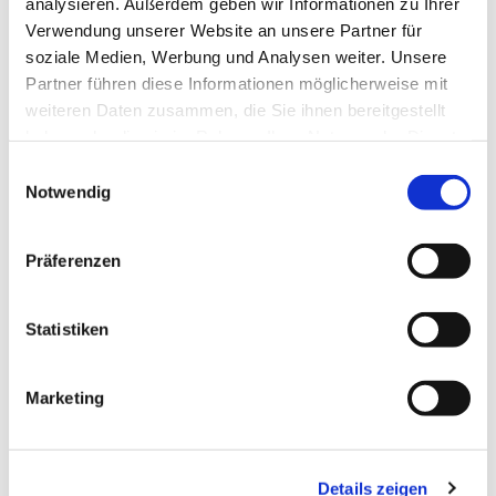
analysieren. Außerdem geben wir Informationen zu Ihrer
gebracht wurde.
Verwendung unserer Website an unsere Partner für
soziale Medien, Werbung und Analysen weiter. Unsere
Die Agape zeigte einmal mehr, wie lebendig das
Partner führen diese Informationen möglicherweise mit
Miteinander in der Gemeinde ist: Glaube wächst
weiteren Daten zusammen, die Sie ihnen bereitgestellt
nicht nur in der Liturgie, sondern auch in der
haben oder die sie im Rahmen Ihrer Nutzung der Dienste
Gemeinschaft. Ein herzliches Dankeschön gilt allen
gesammelt haben.
Einwilligungsauswahl
Helferinnen und Helfern, die diesen Abend
Notwendig
ermöglicht haben.
Präferenzen
Statistiken
Marketing
Details zeigen