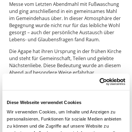
Messe vom Letzten Abendmahl mit Fußwaschung
und ging anschließend in ein gemeinsames Mahl
im Gemeindehaus über. In dieser Atmosphäre der
Begegnung wurde nicht nur für das leibliche Wohl
gesorgt – auch der persönliche Austausch über
Lebens- und Glaubensfragen fand Raum.
Die Agape hat ihren Ursprung in der frühen Kirche
und steht für Gemeinschaft, Teilen und gelebte
Nächstenliebe. Diese Bedeutung wurde an diesem
Abend auf besondere Weise erfahrbar.
Stille Angebote im Kirchenraum luden zudem zur
persönlichen Besinnung ein und schufen eine
ausgewogene Verbindung von Gespräch, Ruhe
Diese Webseite verwendet Cookies
und innerer Einkehr.
Wir verwenden Cookies, um Inhalte und Anzeigen zu
Den Abschluss bildete die Komplet um 22 Uhr, das
personalisieren, Funktionen für soziale Medien anbieten
Nachtgebet der Kirche, in dem der Tag in ruhiger
zu können und die Zugriffe auf unsere Website zu
und würdevoller Stimmung gemeinsam vor Gott