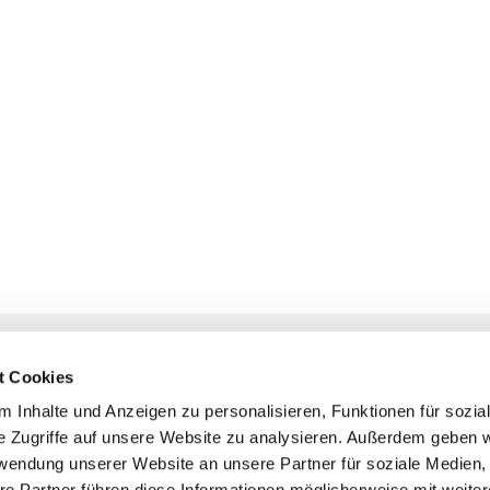
NAVIGATION
KONTAKT
t Cookies
Gottesdienste
+ Priesternotru
 Inhalte und Anzeigen zu personalisieren, Funktionen für sozia
Veranstaltungen
Pfarrbüro
e Zugriffe auf unsere Website zu analysieren. Außerdem geben w
Prävention
rwendung unserer Website an unsere Partner für soziale Medien
Webmasterte
re Partner führen diese Informationen möglicherweise mit weite