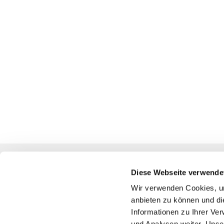
Diese Webseite verwende
Katholische Kirchengemeinde
Wir verwenden Cookies, um
anbieten zu können und di
Pfarrei St. Benedikt Teltow-Fläming
Informationen zu Ihrer Ve
und Analysen weiter. Unse