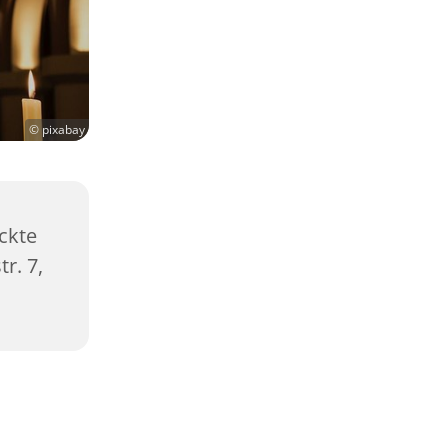
© pixabay
ckte
r. 7,