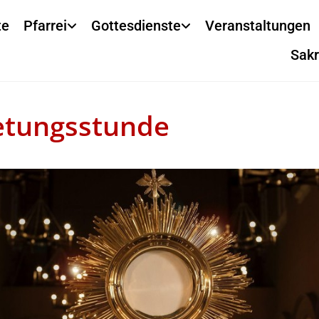
te
Pfarrei
Gottesdienste
Veranstaltungen
Sak
tungsstunde