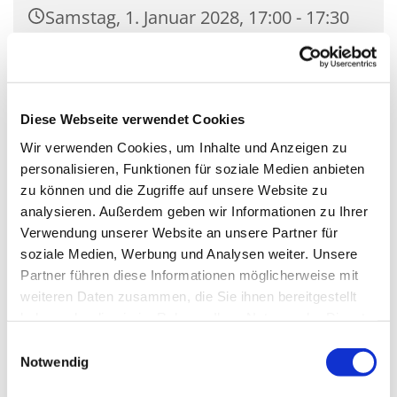
Samstag, 1. Januar 2028, 17:00 - 17:30
Uhr
Kirche Mariä Unbefleckte
Empfängnis, Wasserstr. 7, 15806
Diese Webseite verwendet Cookies
Zossen
Wir verwenden Cookies, um Inhalte und Anzeigen zu
personalisieren, Funktionen für soziale Medien anbieten
zu können und die Zugriffe auf unsere Website zu
analysieren. Außerdem geben wir Informationen zu Ihrer
Verwendung unserer Website an unsere Partner für
soziale Medien, Werbung und Analysen weiter. Unsere
Partner führen diese Informationen möglicherweise mit
weiteren Daten zusammen, die Sie ihnen bereitgestellt
haben oder die sie im Rahmen Ihrer Nutzung der Dienste
gesammelt haben.
Einwilligungsauswahl
Notwendig