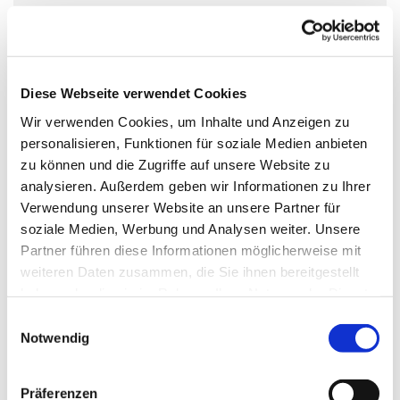
Sonntag, 22. August 2027, 08:00 Uhr
Kirche St. Joseph, Parkstr. 6, 14959
Trebbin
Diese Webseite verwendet Cookies
Wir verwenden Cookies, um Inhalte und Anzeigen zu
personalisieren, Funktionen für soziale Medien anbieten
zu können und die Zugriffe auf unsere Website zu
analysieren. Außerdem geben wir Informationen zu Ihrer
Verwendung unserer Website an unsere Partner für
soziale Medien, Werbung und Analysen weiter. Unsere
Partner führen diese Informationen möglicherweise mit
weiteren Daten zusammen, die Sie ihnen bereitgestellt
haben oder die sie im Rahmen Ihrer Nutzung der Dienste
gesammelt haben.
Einwilligungsauswahl
Notwendig
Präferenzen