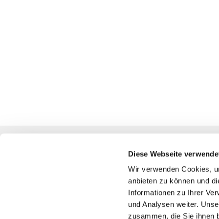
Diese Webseite verwende
Katholische Kirchengemeinde
Wir verwenden Cookies, um
anbieten zu können und di
Pfarrei St. Benedikt Teltow-Fläming
Informationen zu Ihrer Ve
und Analysen weiter. Unse
zusammen, die Sie ihnen b