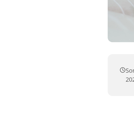
So
20