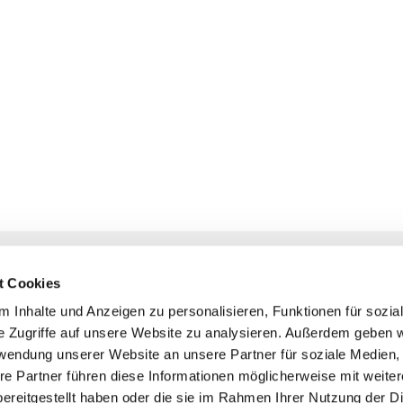
NAVIGATION
KONTAKT
t Cookies
Gottesdienste
+ Priesternotru
 Inhalte und Anzeigen zu personalisieren, Funktionen für sozia
Veranstaltungen
Pfarrbüro
e Zugriffe auf unsere Website zu analysieren. Außerdem geben w
Prävention
rwendung unserer Website an unsere Partner für soziale Medien
Webmasterte
re Partner führen diese Informationen möglicherweise mit weite
Redaktionstea
ereitgestellt haben oder die sie im Rahmen Ihrer Nutzung der D