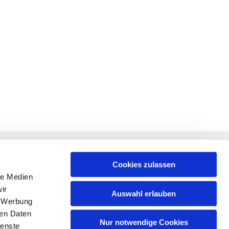
RECHTLICHES
f +
Impressum
Cookies zulassen
le Medien
Datenschutz
ir
Auswahl erlauben
, Werbung
am
ren Daten
m
Nur notwendige Cookies
ienste