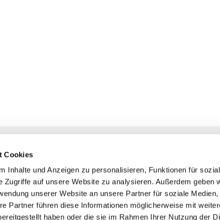
NAVIGATION
KONTAKT
t Cookies
Gottesdienste
+ Priesternotru
 Inhalte und Anzeigen zu personalisieren, Funktionen für sozia
Veranstaltungen
Pfarrbüro
e Zugriffe auf unsere Website zu analysieren. Außerdem geben w
Prävention
rwendung unserer Website an unsere Partner für soziale Medien
Webmasterte
re Partner führen diese Informationen möglicherweise mit weite
Redaktionstea
ereitgestellt haben oder die sie im Rahmen Ihrer Nutzung der D