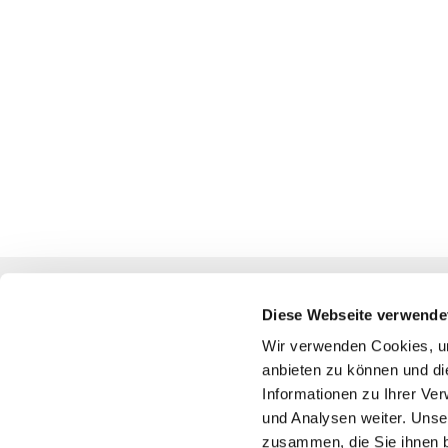
Diese Webseite verwende
Katholische Kirchengemeinde
Wir verwenden Cookies, um
anbieten zu können und di
Pfarrei St. Benedikt Teltow-Fläming
Informationen zu Ihrer Ve
und Analysen weiter. Unse
zusammen, die Sie ihnen b