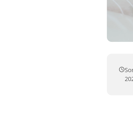
So
20