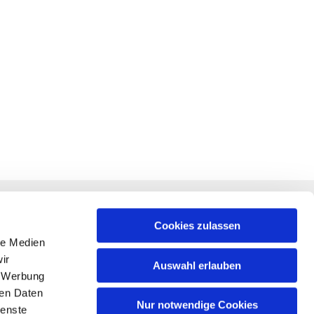
RECHTLICHES
f +
Impressum
Cookies zulassen
le Medien
Datenschutz
ir
Auswahl erlauben
, Werbung
am
ren Daten
m
Nur notwendige Cookies
ienste