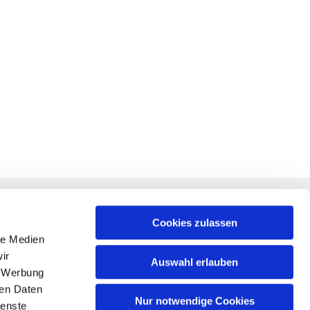
RECHTLICHES
f +
Impressum
Cookies zulassen
le Medien
Datenschutz
ir
Auswahl erlauben
, Werbung
am
ren Daten
m
Nur notwendige Cookies
ienste