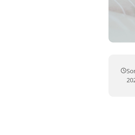
So
20