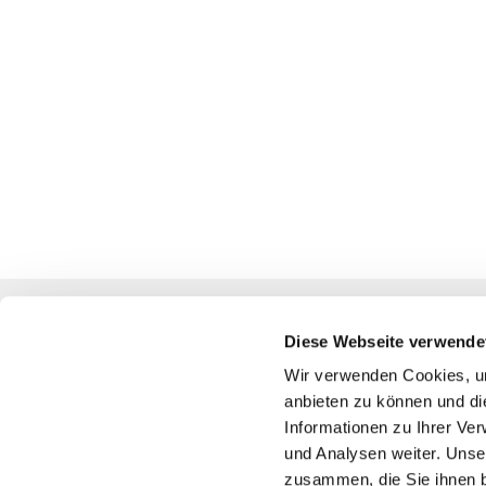
Diese Webseite verwende
Katholische Kirchengemeinde
Wir verwenden Cookies, um
anbieten zu können und di
Pfarrei St. Benedikt Teltow-Fläming
Informationen zu Ihrer Ve
und Analysen weiter. Unse
zusammen, die Sie ihnen b