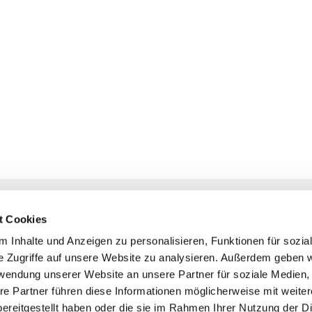
NAVIGATION
KONTAKT
t Cookies
Gottesdienste
+ Priesternotru
 Inhalte und Anzeigen zu personalisieren, Funktionen für sozia
Veranstaltungen
Pfarrbüro
e Zugriffe auf unsere Website zu analysieren. Außerdem geben w
Prävention
rwendung unserer Website an unsere Partner für soziale Medien
Webmasterte
re Partner führen diese Informationen möglicherweise mit weite
Redaktionstea
ereitgestellt haben oder die sie im Rahmen Ihrer Nutzung der D