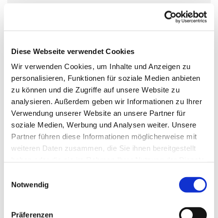
Sonntag, 21. Februar 2027, 08:00 Uhr
Kirche St. Joseph, Parkstr. 6, 14959
Trebbin
Diese Webseite verwendet Cookies
Wir verwenden Cookies, um Inhalte und Anzeigen zu
personalisieren, Funktionen für soziale Medien anbieten
zu können und die Zugriffe auf unsere Website zu
analysieren. Außerdem geben wir Informationen zu Ihrer
Verwendung unserer Website an unsere Partner für
soziale Medien, Werbung und Analysen weiter. Unsere
Partner führen diese Informationen möglicherweise mit
weiteren Daten zusammen, die Sie ihnen bereitgestellt
haben oder die sie im Rahmen Ihrer Nutzung der Dienste
gesammelt haben.
Einwilligungsauswahl
Notwendig
Präferenzen