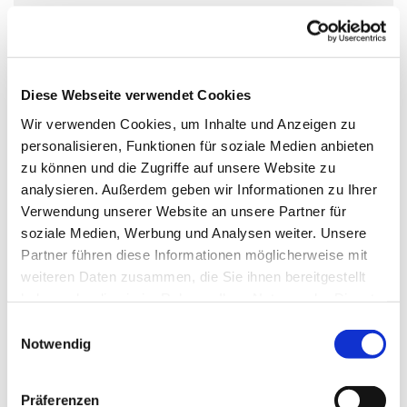
Sonntag, 3. Januar 2027, 08:00 Uhr
Kirche St. Joseph, Parkstr. 6, 14959
Trebbin
Diese Webseite verwendet Cookies
Wir verwenden Cookies, um Inhalte und Anzeigen zu
personalisieren, Funktionen für soziale Medien anbieten
zu können und die Zugriffe auf unsere Website zu
analysieren. Außerdem geben wir Informationen zu Ihrer
Verwendung unserer Website an unsere Partner für
soziale Medien, Werbung und Analysen weiter. Unsere
Partner führen diese Informationen möglicherweise mit
weiteren Daten zusammen, die Sie ihnen bereitgestellt
haben oder die sie im Rahmen Ihrer Nutzung der Dienste
gesammelt haben.
Einwilligungsauswahl
Notwendig
Präferenzen