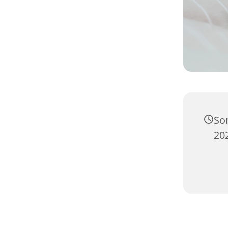
So
20