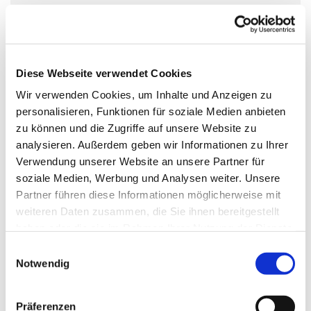
Sonntag, 24. Januar 2027, 11:30 Uhr
Kirche St. Nikolaus, Zossener Damm
39, 15827 Blankenfelde-Mahlow
Diese Webseite verwendet Cookies
Wir verwenden Cookies, um Inhalte und Anzeigen zu
personalisieren, Funktionen für soziale Medien anbieten
zu können und die Zugriffe auf unsere Website zu
analysieren. Außerdem geben wir Informationen zu Ihrer
Verwendung unserer Website an unsere Partner für
soziale Medien, Werbung und Analysen weiter. Unsere
Partner führen diese Informationen möglicherweise mit
weiteren Daten zusammen, die Sie ihnen bereitgestellt
haben oder die sie im Rahmen Ihrer Nutzung der Dienste
gesammelt haben.
Einwilligungsauswahl
Notwendig
Präferenzen