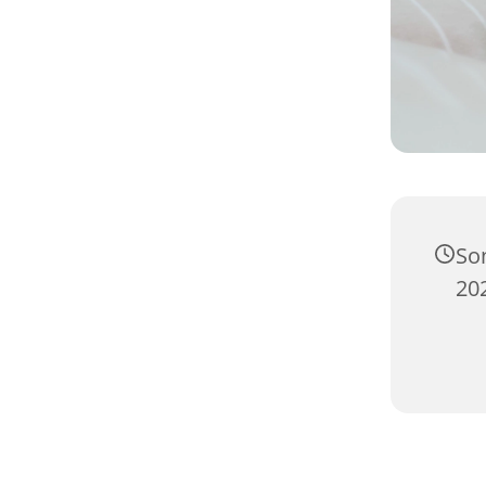
So
20