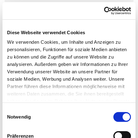
Mittwoch, 22. April 2026, 08:30 Uhr
Kirche St. Nikolaus, Zossener Damm
39, 15827 Blankenfelde-Mahlow
Diese Webseite verwendet Cookies
Wir verwenden Cookies, um Inhalte und Anzeigen zu
personalisieren, Funktionen für soziale Medien anbieten
zu können und die Zugriffe auf unsere Website zu
analysieren. Außerdem geben wir Informationen zu Ihrer
Verwendung unserer Website an unsere Partner für
soziale Medien, Werbung und Analysen weiter. Unsere
Partner führen diese Informationen möglicherweise mit
weiteren Daten zusammen, die Sie ihnen bereitgestellt
haben oder die sie im Rahmen Ihrer Nutzung der Dienste
gesammelt haben.
Einwilligungsauswahl
Notwendig
Präferenzen