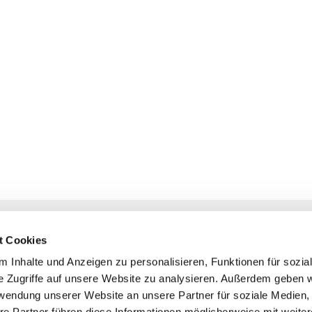
NAVIGATION
KONTAKT
t Cookies
Gottesdienste
+ Priesternotru
 Inhalte und Anzeigen zu personalisieren, Funktionen für sozia
Veranstaltungen
Pfarrbüro
e Zugriffe auf unsere Website zu analysieren. Außerdem geben w
Prävention
rwendung unserer Website an unsere Partner für soziale Medien
Webmasterte
re Partner führen diese Informationen möglicherweise mit weite