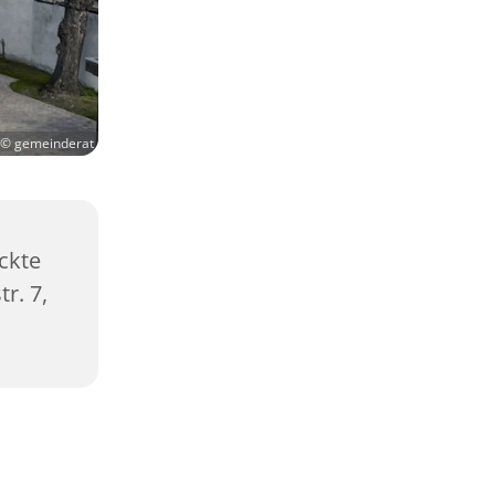
© gemeinderat
ckte
r. 7,