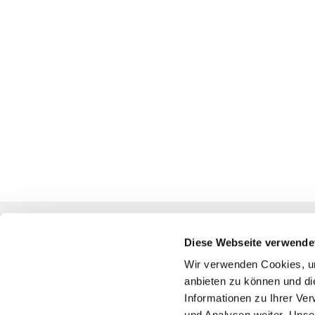
Diese Webseite verwende
Katholische Kirchengemeinde
Wir verwenden Cookies, um
anbieten zu können und di
Pfarrei St. Benedikt Teltow-Fläming
Informationen zu Ihrer Ve
und Analysen weiter. Unse