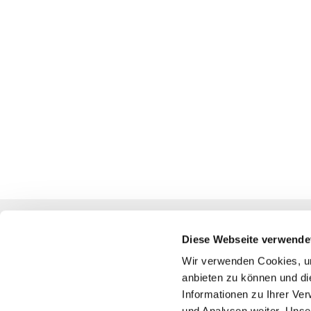
Diese Webseite verwende
Katholische Kirchengemeinde
Wir verwenden Cookies, um
anbieten zu können und di
Pfarrei St. Benedikt Teltow-Fläming
Informationen zu Ihrer Ve
und Analysen weiter. Unse