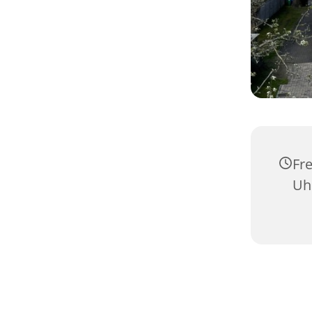
Fre
Uh