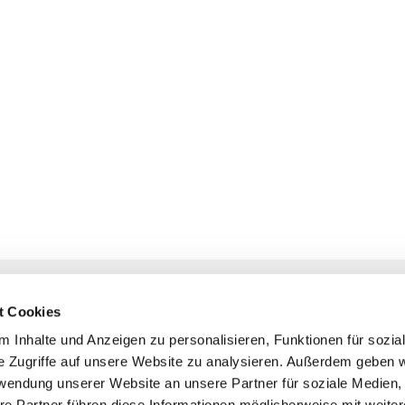
NAVIGATION
KONTAKT
t Cookies
Gottesdienste
+ Priesternotru
 Inhalte und Anzeigen zu personalisieren, Funktionen für sozia
Veranstaltungen
Pfarrbüro
e Zugriffe auf unsere Website zu analysieren. Außerdem geben w
Prävention
rwendung unserer Website an unsere Partner für soziale Medien
Webmasterte
re Partner führen diese Informationen möglicherweise mit weite