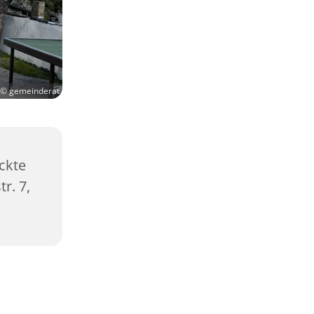
© gemeinderat
ckte
r. 7,