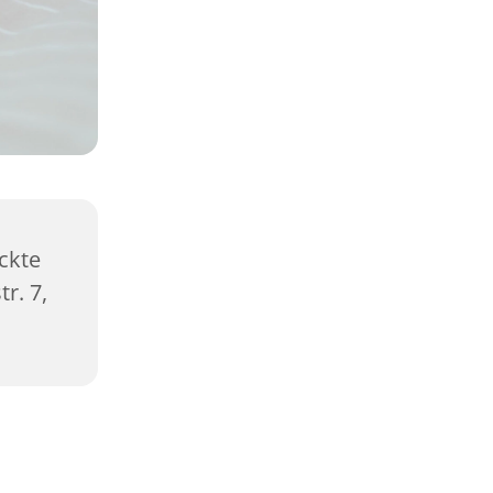
ckte
r. 7,