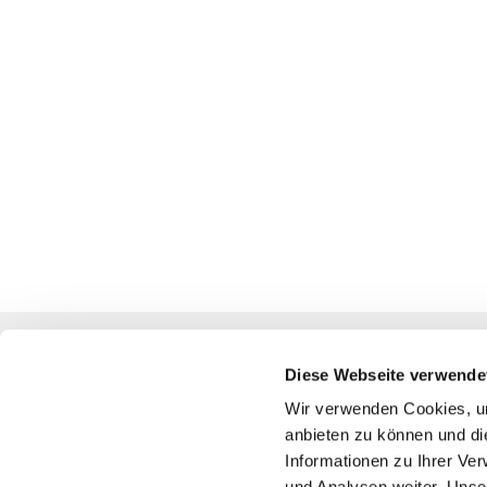
Diese Webseite verwende
Katholische Kirchengemeinde
Wir verwenden Cookies, um
anbieten zu können und di
Pfarrei St. Benedikt Teltow-Fläming
Informationen zu Ihrer Ve
und Analysen weiter. Unse