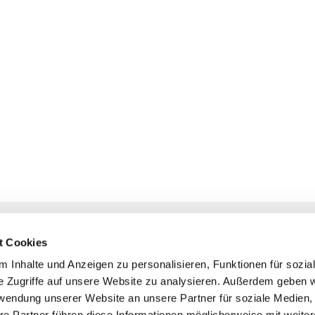
NAVIGATION
KONTAKT
t Cookies
Gottesdienste
+ Priesternotru
 Inhalte und Anzeigen zu personalisieren, Funktionen für sozia
Veranstaltungen
Pfarrbüro
e Zugriffe auf unsere Website zu analysieren. Außerdem geben w
Prävention
rwendung unserer Website an unsere Partner für soziale Medien
Webmasterte
re Partner führen diese Informationen möglicherweise mit weite