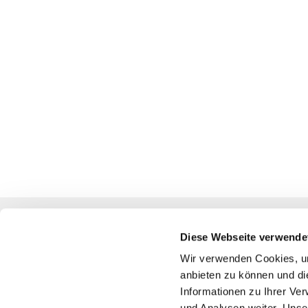
Diese Webseite verwende
Katholische Kirchengemeinde
Wir verwenden Cookies, um
anbieten zu können und di
Pfarrei St. Benedikt Teltow-Fläming
Informationen zu Ihrer Ve
und Analysen weiter. Unse