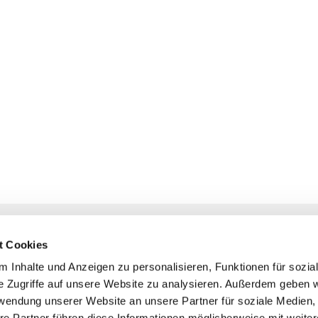
NAVIGATION
KONTAKT
t Cookies
Gottesdienste
+ Priesternotru
 Inhalte und Anzeigen zu personalisieren, Funktionen für sozia
Veranstaltungen
Pfarrbüro
e Zugriffe auf unsere Website zu analysieren. Außerdem geben w
Prävention
rwendung unserer Website an unsere Partner für soziale Medien
Webmasterte
re Partner führen diese Informationen möglicherweise mit weite