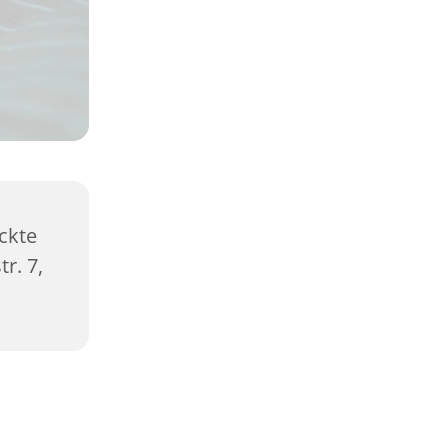
ckte
r. 7,