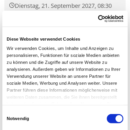
Dienstag, 21. September 2027, 08:30
Uhr
Kirche Mariä Unbefleckte
Empfängnis, Wasserstr. 7, 15806
Diese Webseite verwendet Cookies
Zossen
Wir verwenden Cookies, um Inhalte und Anzeigen zu
personalisieren, Funktionen für soziale Medien anbieten
zu können und die Zugriffe auf unsere Website zu
analysieren. Außerdem geben wir Informationen zu Ihrer
Verwendung unserer Website an unsere Partner für
soziale Medien, Werbung und Analysen weiter. Unsere
Partner führen diese Informationen möglicherweise mit
weiteren Daten zusammen, die Sie ihnen bereitgestellt
haben oder die sie im Rahmen Ihrer Nutzung der Dienste
gesammelt haben.
Einwilligungsauswahl
Notwendig