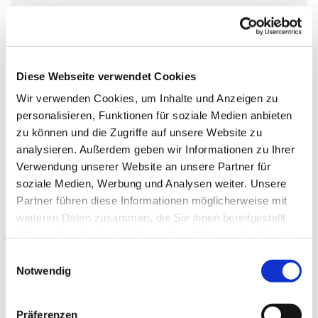
Mittwoch, 31. März 2027, 17:00 Uhr
Kirche St. Nikolaus, Zossener Damm
39, 15827 Blankenfelde-Mahlow
Diese Webseite verwendet Cookies
Wir verwenden Cookies, um Inhalte und Anzeigen zu
personalisieren, Funktionen für soziale Medien anbieten
zu können und die Zugriffe auf unsere Website zu
analysieren. Außerdem geben wir Informationen zu Ihrer
Verwendung unserer Website an unsere Partner für
soziale Medien, Werbung und Analysen weiter. Unsere
Partner führen diese Informationen möglicherweise mit
weiteren Daten zusammen, die Sie ihnen bereitgestellt
haben oder die sie im Rahmen Ihrer Nutzung der Dienste
gesammelt haben.
Einwilligungsauswahl
Notwendig
Präferenzen