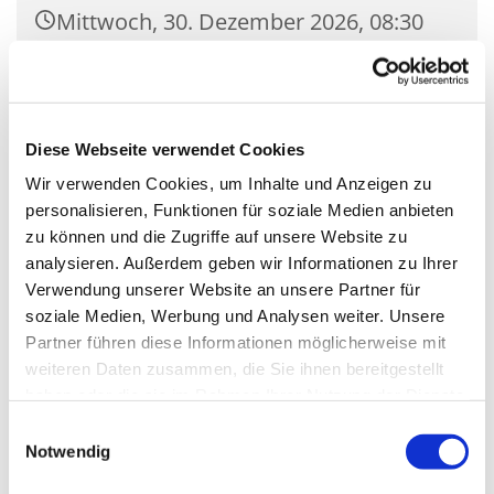
Mittwoch, 30. Dezember 2026, 08:30
Uhr
Kirche Mariä Unbefleckte
Empfängnis, Wasserstr. 7, 15806
Diese Webseite verwendet Cookies
Zossen
Wir verwenden Cookies, um Inhalte und Anzeigen zu
personalisieren, Funktionen für soziale Medien anbieten
zu können und die Zugriffe auf unsere Website zu
analysieren. Außerdem geben wir Informationen zu Ihrer
Verwendung unserer Website an unsere Partner für
soziale Medien, Werbung und Analysen weiter. Unsere
Partner führen diese Informationen möglicherweise mit
weiteren Daten zusammen, die Sie ihnen bereitgestellt
haben oder die sie im Rahmen Ihrer Nutzung der Dienste
gesammelt haben.
Einwilligungsauswahl
Notwendig