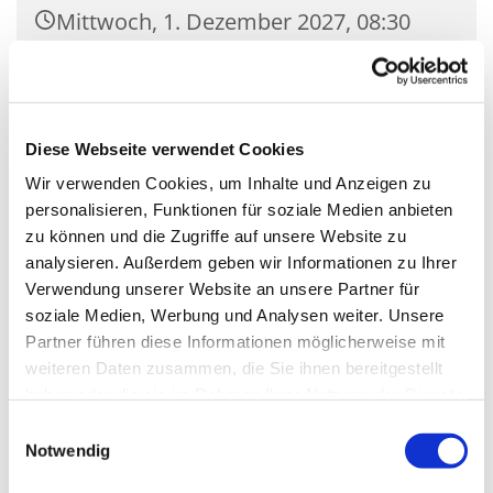
Mittwoch, 1. Dezember 2027, 08:30
Uhr
Kirche Mariä Unbefleckte
Empfängnis, Wasserstr. 7, 15806
Diese Webseite verwendet Cookies
Zossen
Wir verwenden Cookies, um Inhalte und Anzeigen zu
personalisieren, Funktionen für soziale Medien anbieten
zu können und die Zugriffe auf unsere Website zu
analysieren. Außerdem geben wir Informationen zu Ihrer
Verwendung unserer Website an unsere Partner für
soziale Medien, Werbung und Analysen weiter. Unsere
Partner führen diese Informationen möglicherweise mit
weiteren Daten zusammen, die Sie ihnen bereitgestellt
haben oder die sie im Rahmen Ihrer Nutzung der Dienste
gesammelt haben.
Einwilligungsauswahl
Notwendig