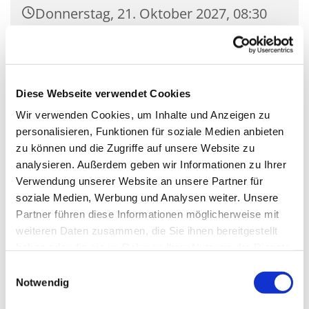
Donnerstag, 21. Oktober 2027, 08:30
Uhr
Empore St. Nikolaus, Zossener
Damm 39, 15827 Blankenfelde-
Diese Webseite verwendet Cookies
Mahlow
Wir verwenden Cookies, um Inhalte und Anzeigen zu
personalisieren, Funktionen für soziale Medien anbieten
zu können und die Zugriffe auf unsere Website zu
analysieren. Außerdem geben wir Informationen zu Ihrer
Verwendung unserer Website an unsere Partner für
soziale Medien, Werbung und Analysen weiter. Unsere
Partner führen diese Informationen möglicherweise mit
weiteren Daten zusammen, die Sie ihnen bereitgestellt
haben oder die sie im Rahmen Ihrer Nutzung der Dienste
gesammelt haben.
Einwilligungsauswahl
Notwendig