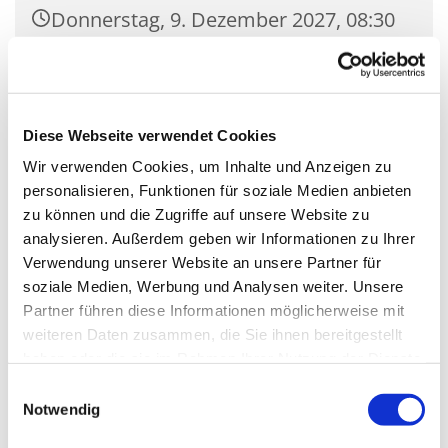
Donnerstag, 9. Dezember 2027, 08:30
Uhr
Empore St. Nikolaus, Zossener
Damm 39, 15827 Blankenfelde-
Diese Webseite verwendet Cookies
Mahlow
Wir verwenden Cookies, um Inhalte und Anzeigen zu
personalisieren, Funktionen für soziale Medien anbieten
zu können und die Zugriffe auf unsere Website zu
analysieren. Außerdem geben wir Informationen zu Ihrer
Verwendung unserer Website an unsere Partner für
soziale Medien, Werbung und Analysen weiter. Unsere
Partner führen diese Informationen möglicherweise mit
weiteren Daten zusammen, die Sie ihnen bereitgestellt
haben oder die sie im Rahmen Ihrer Nutzung der Dienste
gesammelt haben.
Einwilligungsauswahl
Notwendig