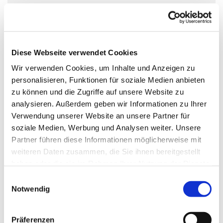
Freitag, 10. Dezember 2027, 17:00 Uhr
Kirche St. Nikolaus, Zossener Damm
39, 15827 Blankenfelde-Mahlow
Diese Webseite verwendet Cookies
Wir verwenden Cookies, um Inhalte und Anzeigen zu
personalisieren, Funktionen für soziale Medien anbieten
zu können und die Zugriffe auf unsere Website zu
analysieren. Außerdem geben wir Informationen zu Ihrer
Verwendung unserer Website an unsere Partner für
soziale Medien, Werbung und Analysen weiter. Unsere
Partner führen diese Informationen möglicherweise mit
weiteren Daten zusammen, die Sie ihnen bereitgestellt
haben oder die sie im Rahmen Ihrer Nutzung der Dienste
gesammelt haben.
Einwilligungsauswahl
Notwendig
Präferenzen