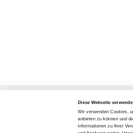
Diese Webseite verwende
Katholische Kirchengemeinde
Wir verwenden Cookies, um
anbieten zu können und di
Pfarrei St. Benedikt Teltow-Fläming
Informationen zu Ihrer Ve
und Analysen weiter. Unse