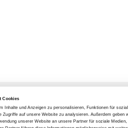
NAVIGATION
KONTAKT
t Cookies
Gottesdienste
+ Priesternotru
 Inhalte und Anzeigen zu personalisieren, Funktionen für sozia
Veranstaltungen
Pfarrbüro
e Zugriffe auf unsere Website zu analysieren. Außerdem geben w
Prävention
rwendung unserer Website an unsere Partner für soziale Medien
Webmasterte
re Partner führen diese Informationen möglicherweise mit weite