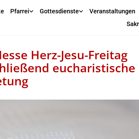
te
Pfarrei
Gottesdienste
Veranstaltungen
Sak
Messe Herz-Jesu-Freitag
hließend eucharistische
etung