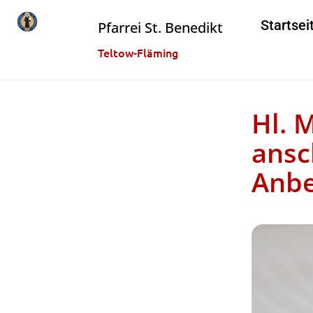
Startsei
Pfarrei St. Benedikt
Teltow-Fläming
Hl. 
ansc
Anb