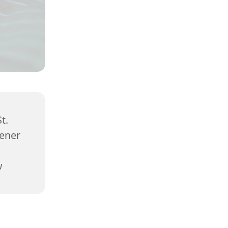
t.
sener
w