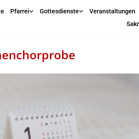
te
Pfarrei
Gottesdienste
Veranstaltungen
Sak
henchorprobe