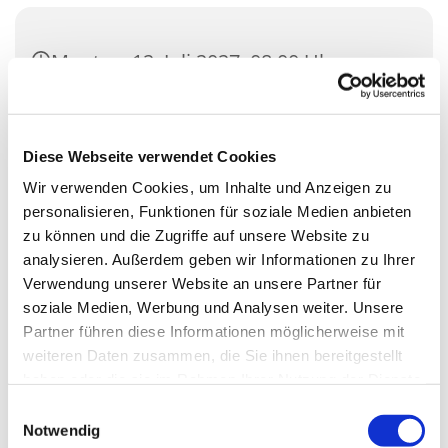
Montag, 12. Juli 2027, 08:00 Uhr
Gemeindehaus Saal St. Nikolaus
(klein), Zossener Damm
Diese Webseite verwendet Cookies
39Blankenfelde, 15827 Blankenfelde-
Wir verwenden Cookies, um Inhalte und Anzeigen zu
Mahlow
personalisieren, Funktionen für soziale Medien anbieten
zu können und die Zugriffe auf unsere Website zu
analysieren. Außerdem geben wir Informationen zu Ihrer
Verwendung unserer Website an unsere Partner für
soziale Medien, Werbung und Analysen weiter. Unsere
Partner führen diese Informationen möglicherweise mit
weiteren Daten zusammen, die Sie ihnen bereitgestellt
haben oder die sie im Rahmen Ihrer Nutzung der Dienste
gesammelt haben.
Einwilligungsauswahl
Notwendig