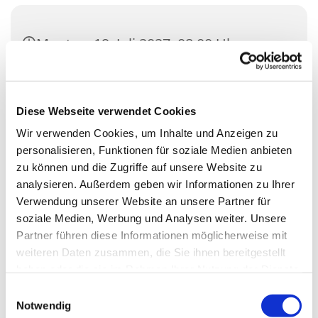
Montag, 19. Juli 2027, 08:00 Uhr
Gemeindehaus Saal St. Nikolaus
(klein), Zossener Damm
Diese Webseite verwendet Cookies
39Blankenfelde, 15827 Blankenfelde-
Wir verwenden Cookies, um Inhalte und Anzeigen zu
Mahlow
personalisieren, Funktionen für soziale Medien anbieten
zu können und die Zugriffe auf unsere Website zu
analysieren. Außerdem geben wir Informationen zu Ihrer
Verwendung unserer Website an unsere Partner für
soziale Medien, Werbung und Analysen weiter. Unsere
Partner führen diese Informationen möglicherweise mit
weiteren Daten zusammen, die Sie ihnen bereitgestellt
haben oder die sie im Rahmen Ihrer Nutzung der Dienste
gesammelt haben.
Einwilligungsauswahl
Notwendig