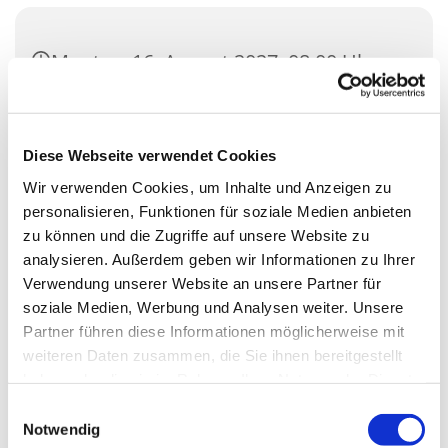
Montag, 16. August 2027, 08:00 Uhr
Gemeindehaus Saal St. Nikolaus
(klein), Zossener Damm
Diese Webseite verwendet Cookies
39Blankenfelde, 15827 Blankenfelde-
Wir verwenden Cookies, um Inhalte und Anzeigen zu
Mahlow
personalisieren, Funktionen für soziale Medien anbieten
zu können und die Zugriffe auf unsere Website zu
analysieren. Außerdem geben wir Informationen zu Ihrer
Verwendung unserer Website an unsere Partner für
soziale Medien, Werbung und Analysen weiter. Unsere
Partner führen diese Informationen möglicherweise mit
weiteren Daten zusammen, die Sie ihnen bereitgestellt
haben oder die sie im Rahmen Ihrer Nutzung der Dienste
gesammelt haben.
Einwilligungsauswahl
Notwendig