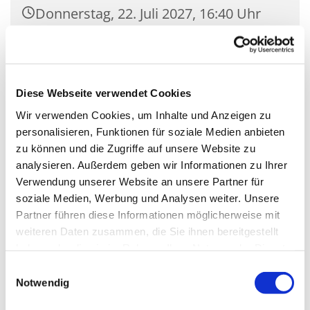
Donnerstag, 22. Juli 2027, 16:40 Uhr
Gemeindehaus Saal St. Nikolaus
(klein), Zossener Damm
39Blankenfelde, 15827 Blankenfelde-
Diese Webseite verwendet Cookies
Mahlow
Wir verwenden Cookies, um Inhalte und Anzeigen zu
personalisieren, Funktionen für soziale Medien anbieten
zu können und die Zugriffe auf unsere Website zu
analysieren. Außerdem geben wir Informationen zu Ihrer
Verwendung unserer Website an unsere Partner für
soziale Medien, Werbung und Analysen weiter. Unsere
Partner führen diese Informationen möglicherweise mit
weiteren Daten zusammen, die Sie ihnen bereitgestellt
haben oder die sie im Rahmen Ihrer Nutzung der Dienste
gesammelt haben.
Einwilligungsauswahl
Notwendig