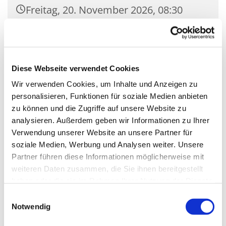
Freitag, 20. November 2026, 08:30
Uhr
Kirche Mariä Unbefleckte
Empfängnis, Wasserstr. 7, 15806
Diese Webseite verwendet Cookies
Zossen
Wir verwenden Cookies, um Inhalte und Anzeigen zu
personalisieren, Funktionen für soziale Medien anbieten
zu können und die Zugriffe auf unsere Website zu
analysieren. Außerdem geben wir Informationen zu Ihrer
Verwendung unserer Website an unsere Partner für
soziale Medien, Werbung und Analysen weiter. Unsere
Partner führen diese Informationen möglicherweise mit
weiteren Daten zusammen, die Sie ihnen bereitgestellt
haben oder die sie im Rahmen Ihrer Nutzung der Dienste
gesammelt haben.
Einwilligungsauswahl
Notwendig