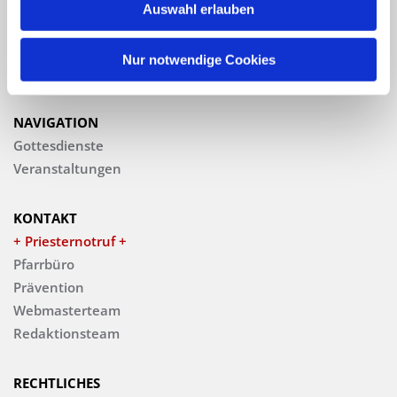
Auswahl erlauben
Katholische Kirchengemeinde
Pfarrei St. Benedikt Teltow-Fläming
Nur notwendige Cookies
NAVIGATION
Gottesdienste
Veranstaltungen
KONTAKT
+ Priesternotruf +
Pfarrbüro
Prävention
Webmasterteam
Redaktionsteam
RECHTLICHES