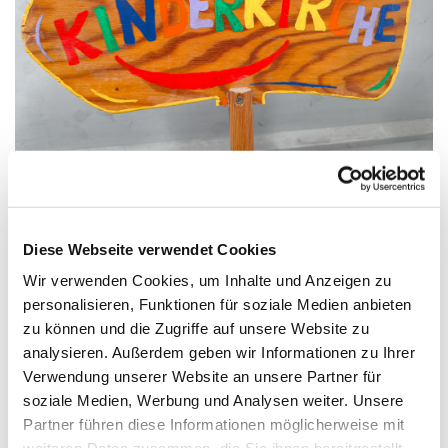
© Bild: Dominik Schaack In: Pfarrbriefservice.de
Wir singen, erzählen, beten, lachen, hören Geschichten
aus der Bibel und basteln.
Diese Webseite verwendet Cookies
Wir verwenden Cookies, um Inhalte und Anzeigen zu
Herzliche Einladung zur Kinderkirche!
personalisieren, Funktionen für soziale Medien anbieten
zu können und die Zugriffe auf unsere Website zu
Wo
: Gemeindehaus St. Nikolaus Blankenfelde
analysieren. Außerdem geben wir Informationen zu Ihrer
Wann
: Termine folgen.
Verwendung unserer Website an unsere Partner für
Wer
: alle Kinder zwischen 2 und 8 Jahren
soziale Medien, Werbung und Analysen weiter. Unsere
(gerne in Begleitung von euren Eltern oder Großeltern)
Partner führen diese Informationen möglicherweise mit