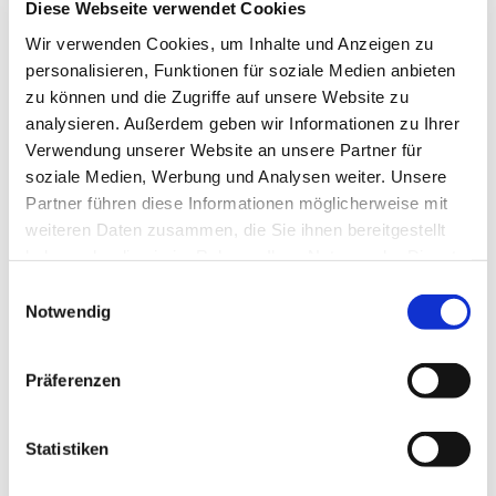
Diese Webseite verwendet Cookies
Wir verwenden Cookies, um Inhalte und Anzeigen zu
personalisieren, Funktionen für soziale Medien anbieten
zu können und die Zugriffe auf unsere Website zu
analysieren. Außerdem geben wir Informationen zu Ihrer
Verwendung unserer Website an unsere Partner für
soziale Medien, Werbung und Analysen weiter. Unsere
Richard Hansen
Partner führen diese Informationen möglicherweise mit
weiteren Daten zusammen, die Sie ihnen bereitgestellt
Kassierer
haben oder die sie im Rahmen Ihrer Nutzung der Dienste
gesammelt haben.
Telefon 30303030
Einwilligungsauswahl
person@email.com
Notwendig
Präferenzen
Statistiken